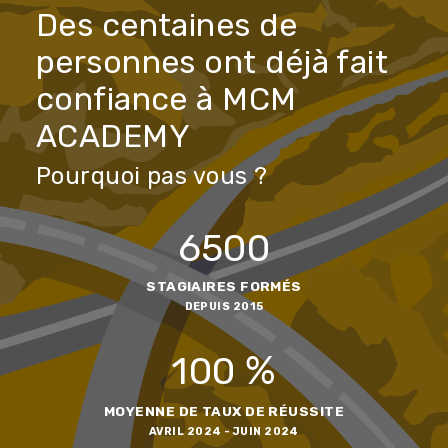
Déroulement de l'examen taxi Vtc
Il est composé de
deux épreuves
: une épreuve théoriq
d’
admissibilité
sous forme de QCM axée sur la
réglementation, la gestion, les langues et la sécurité. Et
une épreuve pratique d'
admission
sous forme de
parcours de 20 min pour tester les connaissances du
candidat sur le territoire parcouru, et sa capacité à
accueillir et à facturer un client.