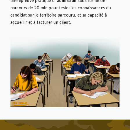
, vous devez respecter certains prérequis à savoir : Être
titulaire d'un
permis de conduire
B
depuis plus de 3 ans
pour les taxis et VTC et d'un permis A pour le taxi moto
d’une
attestation médicale
que vous obtiendrez auprès
du médecin de la Préfecture de votre ville et d’un
casie
judiciaire
vierge.
L’examen est organisé par
la chambre de métiers et de
l’artisanat
et
l'inscription
se fait
en ligne
sur le site de la
chambre de métiers et de l'artisanat.
Découvrir