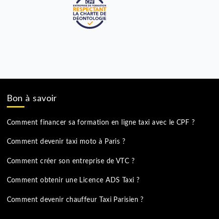
Formation pratique et location du véhicule le jour
de l’examen *
Paiement 1 ou 4 fois
JE M'INSCRIS
Ce service est valable uniquement à Lille et Taxi Parisien*
3
CPF + 100€ de frais d’inscription par carte bleue
2. Valable pour les paiements effectués avec une carte bleue
1. Pour mobiliser vos droits de formation sur le CPF, veuillez
activer l'identité numérique.
En savoir plus
3. Si vous utilisez le CPF pour votre formation, des frais
d'inscription de 100€ par carte bleue seront nécessaires pour le