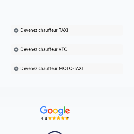
2. Valable pour les paiements effectués avec une carte bleue
FORMATION TAXI
PREMIUM
Frais d'examen offerts
ELIGIBLE AU CPF
1690
€
Formation 50h (100% en ligne)
Inscription à l'examen auprès de la CMA
Accès à 12 examens Blancs avec correction
Assistance par mail
Assistance par téléphone
Lives avec une assistance pédagogique
Révision du programme avant examen