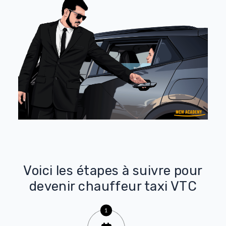
nos experts métiers afin de mieux vous préparer à
l’examen final.
Une fois votre
examen
réussi, nous pourrons vous
accompagner dans la démarche d’obtention de votre
carte professionnelle
auprès de la
préfecture
ainsi que
dans les
démarches
de
création de votre entreprise
en
tant que
chauffeur privé
indépendant ou pour travailler
pour le compte des plateformes dédiées.
Je m'inscris maintenant !