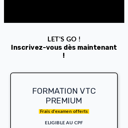
6500
STAGIAIRES FORMÉS
DEPUIS 2015
100
%
MOYENNE DE TAUX DE RÉUSSITE
AVRIL 2024 - JUIN 2024
Comment financer ma formation Ta
VTC?
Chez MCM Academy nous offrons à nos candidats la possib
de financer leurs formations Taxi VTC et VMDTR en mobili
leurs
Compte de formation Personnel
ou par autofinancem