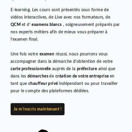
Agréé par la
préfecture
, notre
centre de formation
organise
les
examens du
certificat de capacité
professionnelle
de chauffeur taxi et VTC partout en
France.
Plus qu'une formation !
Nous offrons à nos futurs
conducteurs de taxi
,
VTC
o
de
moto-taxi
des
formations
à suivre
à distance
, à votr
rythme sur notre plateforme
E-learning. Les cours sont présentés sous forme de
vidéos interactives, de Live avec nos formateurs, de
QCM
et d’
examens blancs
, soigneusement préparés pa