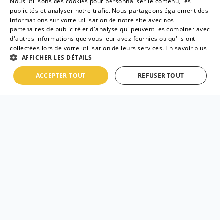
Nous utilisons des cookies pour personnaliser le contenu, les
idéal pour vous. En tant que spécialiste de la
publicités et analyser notre trafic. Nous partageons également des
formation en ligne des métiers de chauffeur taxi,
informations sur votre utilisation de notre site avec nos
partenaires de publicité et d'analyse qui peuvent les combiner avec
chauffeur VTC et chauffeur taxi moto, MCM
d'autres informations que vous leur avez fournies ou qu'ils ont
Academy met à votre disposition des modules de
collectées lors de votre utilisation de leurs services.
En savoir plus
AFFICHER LES DÉTAILS
formation complets et efficaces pour réussir votre
examen et démarrer votre carrière de chauffeur de
ACCEPTER TOUT
REFUSER TOUT
taxi. En plus de la flexibilité et de l'adaptabilité de la
formation en ligne, vous bénéficiez également du
suivi personnalisé d'un formateur expérimenté, qui
répondra à toutes vos questions et vous
accompagnera tout au long de votre formation.
Chez MCM Academy, vous trouverez une
formation taxi en ligne
de qualité, qui vous
permettra de maîtriser toutes les connaissances
théoriques nécessaires pour votre examen. De
plus, vous pourrez accéder à des ressources