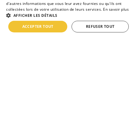
Comment devenir taxi moto à Paris ?
d'autres informations que vous leur avez fournies ou qu'ils ont
collectées lors de votre utilisation de leurs services.
En savoir plus
AFFICHER LES DÉTAILS
Comment créer son entreprise de VTC ?
ACCEPTER TOUT
REFUSER TOUT
Comment obtenir une Licence ADS Taxi ?
Comment devenir chauffeur Taxi Parisien ?
Politique de confidentialité
Conditions générales de vente
Conditions générales d'utilisations CGU
Mentions légales
Charte des cookies
Accessibilité numérique (RGAA)