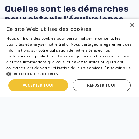
Quelles sont les démarches
pour obtenir l'équivalence
×
VTC ?
Ce site Web utilise des cookies
Nous utilisons des cookies pour personnaliser le contenu, les
publicités et analyser notre trafic. Nous partageons également des
Devenir chauffeur VTC est de plus en plus
informations sur votre utilisation de notre site avec nos
populaire, et il y a plusieurs façons d'obtenir la
partenaires de publicité et d'analyse qui peuvent les combiner avec
d'autres informations que vous leur avez fournies ou qu'ils ont
carte VTC
nécessaire pour exercer ce métier. Si
collectées lors de votre utilisation de leurs services.
En savoir plus
vous avez déjà une carte de conducteur de taxi,
AFFICHER LES DÉTAILS
vous pouvez obtenir l'équivalence VTC en suivant
ACCEPTER TOUT
REFUSER TOUT
les étapes suivantes :
Vérifiez les
prérequis
: Pour obtenir
l'équivalence VTC, vous devez remplir certains
critères. Vous devez être titulaire d'un permis
de conduire B depuis plus de 3 ans, avoir un
casier judiciaire vierge, être en possession