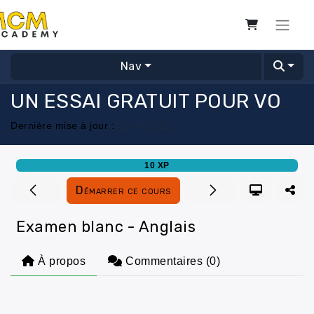
Nav
UN ESSAI GRATUIT POUR VOUS BOOSTER !
Dernière mise à jour :
31/05/2022
10
XP
Démarrer ce cours
Examen blanc - Anglais
À propos
Commentaires (
0
)