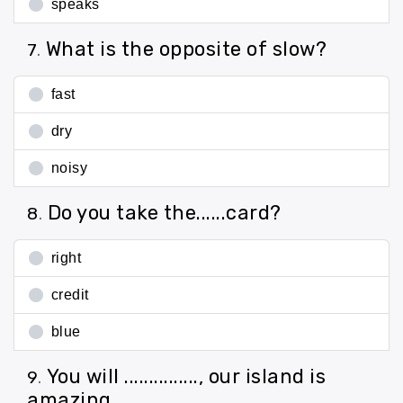
speaks
What is the opposite of slow?
7
.
fast
dry
noisy
Do you take the......card?
8
.
right
credit
blue
You will ..............., our island is
9
.
amazing.