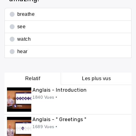
breathe
see
watch
hear
Relatif
Les plus vus
Anglais - Introduction
1840 Vues •
Anglais - " Greetings "
1689 Vues •