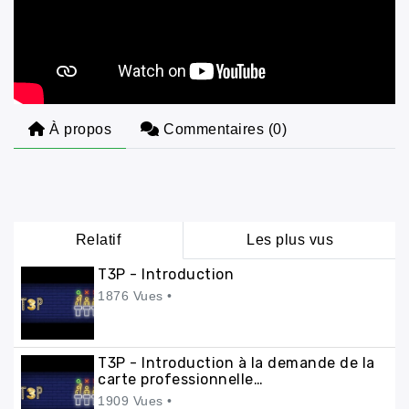
À propos
Commentaires (
0
)
Relatif
Les plus vus
T3P - Introduction
1876 Vues •
T3P - Introduction à la demande de la
carte professionnelle
(TAXI,VTC,VMDTR)
1909 Vues •