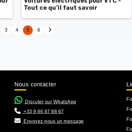
our
Voitures électriques pour VTC -
Tout ce qu’il faut savoir
3
4
5
6
Nous contacter
Li
Fo
i
Discuter sur WhatsApp
Fo
+33 9 86 87 88 67
Fo
Envoyez-nous un message
Fo